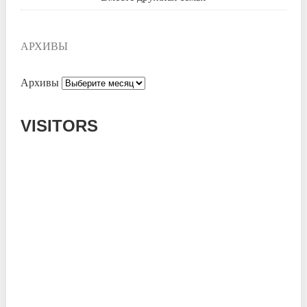
АРХИВЫ
Архивы
VISITORS
Today: 767
Yesterday: 1182
This Week: 14526
This Month: 53740
Total: 666983
Currently Online: 176