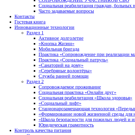
СОПРОВОЖДЕНИЕ УЧАСТНИКОВ СВО
Социальная реабилитация граждан, больных 
Часто задаваемые вопросы
Контакты
Гостевая книга
Инновационные технологии
Раздел 1
Активное долголетие
«Кнопка Жизни»
Мобильная бригада
Практика «Сопровождение при реализации ма
Практика «Социальный патруль»
«Санаторий на дому»
«Серебряные волонтёры»
Служба ранней помощи
Раздел 2
Сопровождаемое проживание
Социальная практика «Онлайн друг»
Социальная реабилитация «Школа здоровья»
«Социальный лифт»
Стационарозамещающая технология «Переды
«Формирование новой жизненной среды для 
«Школа безопасности для пожилых людей и 
Юридическая грамотность
Контроль качества питания