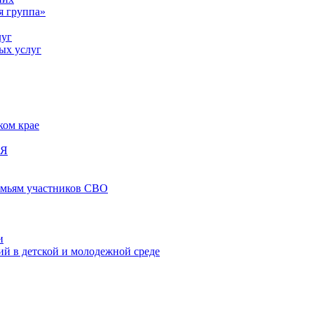
я группа»
луг
ых услуг
ком крае
ИЯ
емьям участников СВО
и
й в детской и молодежной среде