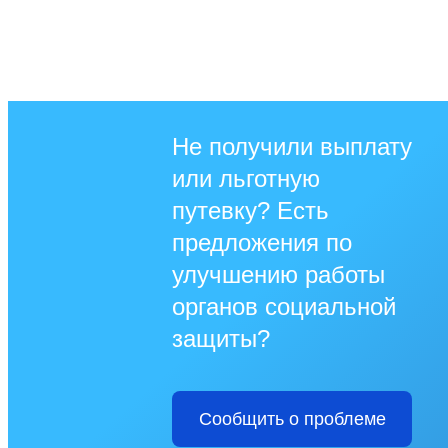
Не получили выплату
или льготную
путевку? Есть
предложения по
улучшению работы
органов социальной
защиты?
Сообщить о проблеме