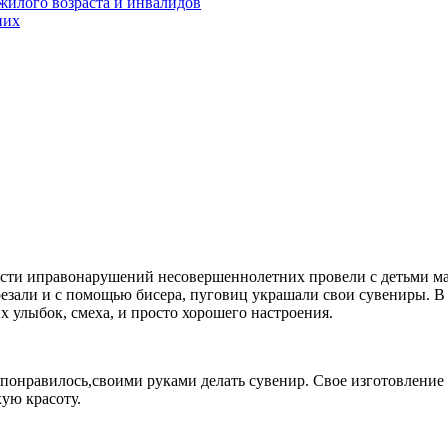
жилого возраста и инвалидов
них
ости иправонарушений несовершеннолетних провели с детьми ма
езали и с помощью бисера, пуговиц украшали свои сувениры. В
х улыбок, смеха, и просто хорошего настроения.
понравилось,своими руками делать сувенир. Свое изготовление 
ую красоту.