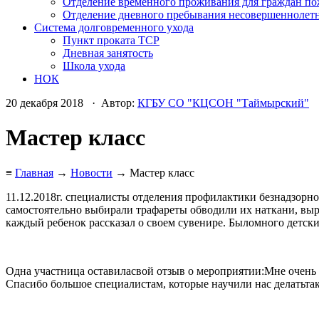
Отделение временного проживания для граждан по
Отделение дневного пребывания несовершеннолет
Система долговременного ухода
Пункт проката ТСР
Дневная занятость
Школа ухода
НОК
20 декабря 2018 · Автор:
КГБУ СО "КЦСОН "Таймырский"
Мастер класс
≡
Главная
→
Новости
→ Мастер класс
11.12.2018г. специалисты отделения профилактики безнадзорн
самостоятельно выбирали трафареты обводили их наткани, выр
каждый ребенок рассказал о своем сувенире. Быломного детски
Одна участница оставиласвой отзыв о мероприятии:Мне очень 
Спасибо большое специалистам, которые научили нас делатьтак