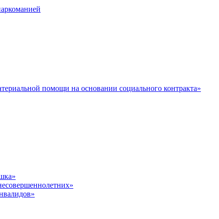
наркоманией
териальной помощи на основании социального контракта»
шка»
несовершеннолетних»
инвалидов»