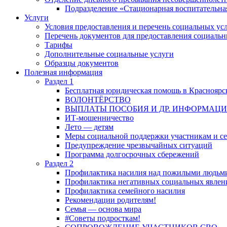
Подразделение «Стационарная воспитательна
Услуги
Условия предоставления и перечень социальных ус
Перечень документов для предоставления социальн
Тарифы
Дополнительные социальные услуги
Образцы документов
Полезная информация
Раздел 1
Бесплатная юридическая помощь в Красноярс
ВОЛОНТЁРСТВО
ВЫПЛАТЫ ПОСОБИЯ И ДР. ИНФОРМАЦ
ИТ-мошенничество
Лето — детям
Меры социальной поддержки участникам и с
Предупреждение чрезвычайных ситуаций
Программа долгосрочных сбережений
Раздел 2
Профилактика насилия над пожилыми людьм
Профилактика негативных социальных явлени
Профилактика семейного насилия
Рекомендации родителям!
Семья — основа мира
#Советы подросткам!