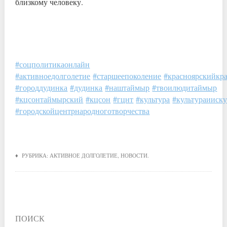
близкому человеку.
#соцполитикаонлайн
#активноедолголетие
#старшеепоколение
#красноярскийкр
#городдудинка
#дудинка
#наштаймыр
#твоилюдитаймыр
#кцсонтаймырский
#кцсон
#гцнт
#культура
#культураииску
#городскойцентрнародноготворчества
♦ РУБРИКА:
АКТИВНОЕ ДОЛГОЛЕТИЕ
,
НОВОСТИ
.
ПОИСК