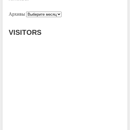
Архивы
VISITORS
Today: 350
Yesterday: 1182
This Week: 14109
This Month: 53323
Total: 666566
Currently Online: 152