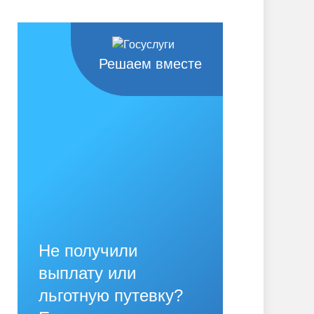
Решаем вместе
Не получили
выплату или
льготную путевку?