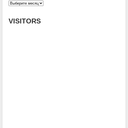
Архивы
VISITORS
Today: 651
Yesterday: 785
This Week: 15195
This Month: 54409
Total: 667652
Currently Online: 157