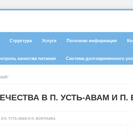
Структура
Услуги
Полезная информация
Ко
онтроль качества питания
Система долговременного ух
СКИЙ"
ЧЕСТВА В П. УСТЬ-АВАМ И П.
В П. УСТЬ-АВАМ И П. ВОЛОЧАНКА