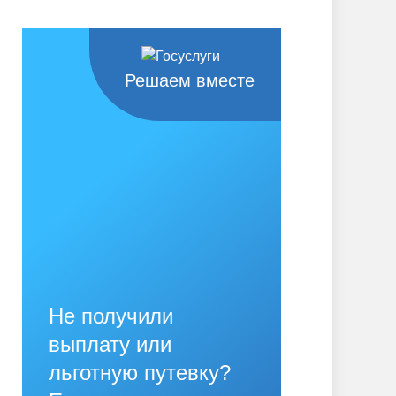
Решаем вместе
Не получили
выплату или
льготную путевку?