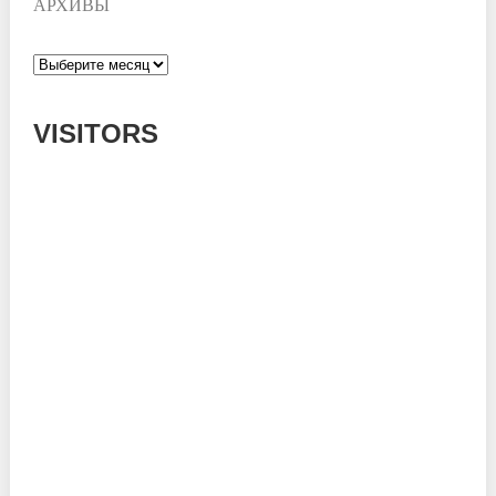
АРХИВЫ
Архивы
VISITORS
Today: 172
Yesterday: 1182
This Week: 13931
This Month: 53145
Total: 666388
Currently Online: 234