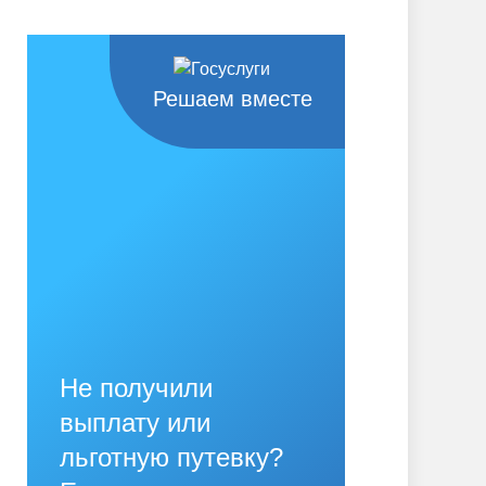
Решаем вместе
Не получили
выплату или
льготную путевку?