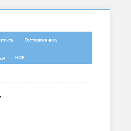
нтакты
Гостевая книга
ода
НОК
»