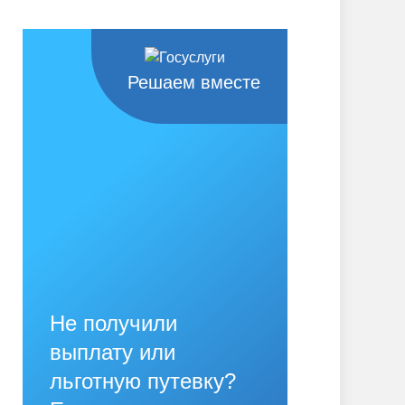
Решаем вместе
Не получили
выплату или
льготную путевку?