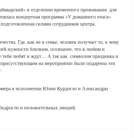
аймырский» в отделении временного проживания для
тоялась концертная программа «У домашнего очага»
 подготовленная силами сотрудников центра.
ества. Где, как не в семье, человек получает то, к чему
оей нужности близким, осознание, что в любим и
где тебя любят и ждут… А так как символом праздника и
м присутствующим на мероприятии были подарены эти
г.
омера в исполнении Юлии Курдогло и Александры
 бодрости и положительных эмоций.