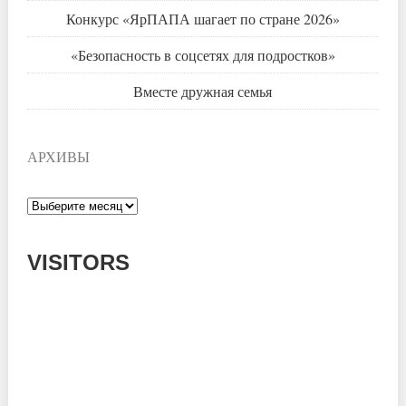
Конкурс «ЯрПАПА шагает по стране 2026»
«Безопасность в соцсетях для подростков»
Вместе дружная семья
АРХИВЫ
Архивы
VISITORS
Today: 382
Yesterday: 785
This Week: 14926
This Month: 54140