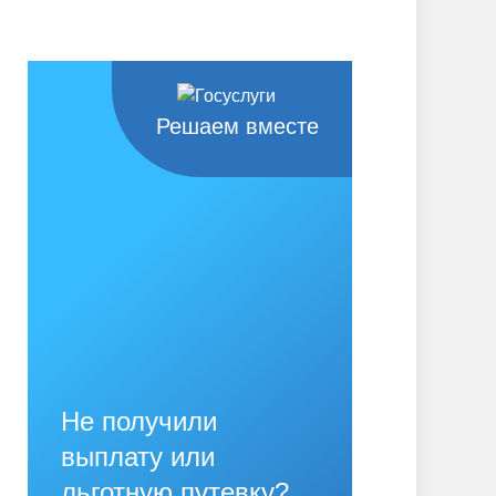
Решаем вместе
Не получили
выплату или
льготную путевку?