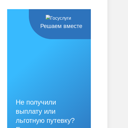
Решаем вместе
Не получили
выплату или
льготную путевку?