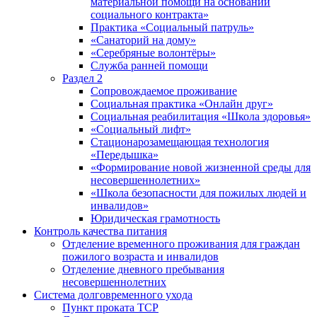
материальной помощи на основании
социального контракта»
Практика «Социальный патруль»
«Санаторий на дому»
«Серебряные волонтёры»
Служба ранней помощи
Раздел 2
Сопровождаемое проживание
Социальная практика «Онлайн друг»
Социальная реабилитация «Школа здоровья»
«Социальный лифт»
Стационарозамещающая технология
«Передышка»
«Формирование новой жизненной среды для
несовершеннолетних»
«Школа безопасности для пожилых людей и
инвалидов»
Юридическая грамотность
Контроль качества питания
Отделение временного проживания для граждан
пожилого возраста и инвалидов
Отделение дневного пребывания
несовершеннолетних
Система долговременного ухода
Пункт проката ТСР