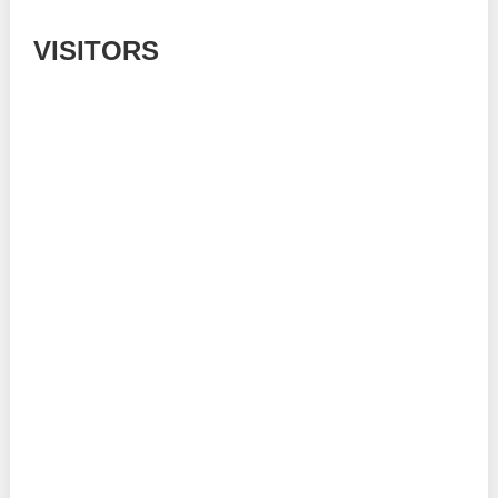
VISITORS
Today: 276
Yesterday: 780
This Week: 15600
This Month: 54814
Total: 668057
Currently Online: 242