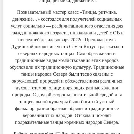
Танцы, ритмика, движение…
Познавательный мастер класс «Танцы, ритмика,
движение…» состоялся для получателей социальных
услуг социально — реабилитационного отделения для
граждан пожилого возраста, инвалидов и детей с ОВ в
последней декаде января 2022г. Преподаватель
Дудинской школы искусств Семен Яптунэ рассказал о
северных народных танцах. Сам образ жизни и
традиционные виды хозяйствования этих народов
обусловили их традиционную культуру. Традиционные
танцы народов Севера были тесно связаны с
окружающей природой и обожествлением различных
духов, тотемов, олицетворяющих разные явления
природы. С другой стороны, питательной средой для
танцевальной культуры были богатый устный
фольклор, разнообразные обряды и традиционные
верования этих народов. Отсюда и исходят
подражательные танцы коренных народов Севера.
Ребята из ансамбля «Таймыр» продемонстрировали