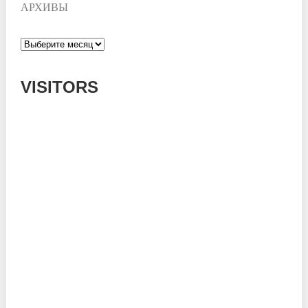
АРХИВЫ
Архивы
VISITORS
Today: 513
Yesterday: 995
This Week: 8187
This Month: 56046
Total: 669289
Currently Online: 133