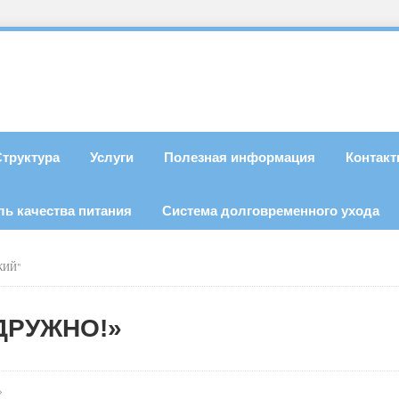
Структура
Услуги
Полезная информация
Контак
ль качества питания
Система долговременного ухода
КИЙ"
ДРУЖНО!»
»