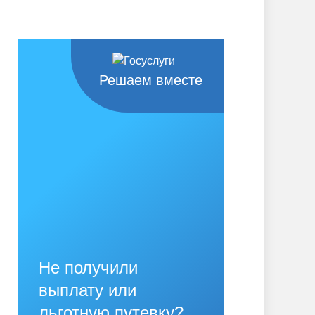
Решаем вместе
Не получили
выплату или
льготную путевку?