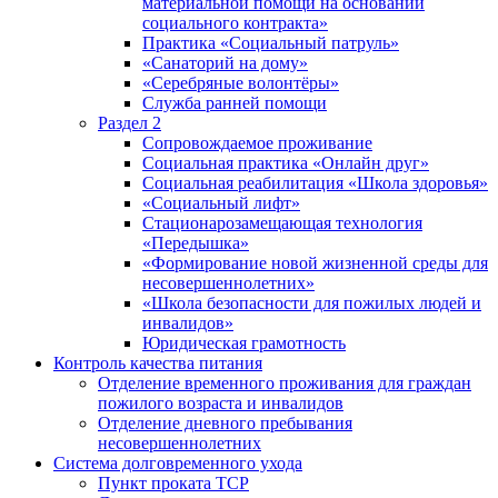
материальной помощи на основании
социального контракта»
Практика «Социальный патруль»
«Санаторий на дому»
«Серебряные волонтёры»
Служба ранней помощи
Раздел 2
Сопровождаемое проживание
Социальная практика «Онлайн друг»
Социальная реабилитация «Школа здоровья»
«Социальный лифт»
Стационарозамещающая технология
«Передышка»
«Формирование новой жизненной среды для
несовершеннолетних»
«Школа безопасности для пожилых людей и
инвалидов»
Юридическая грамотность
Контроль качества питания
Отделение временного проживания для граждан
пожилого возраста и инвалидов
Отделение дневного пребывания
несовершеннолетних
Система долговременного ухода
Пункт проката ТСР