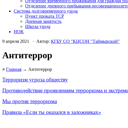
Отделение временного проживания для граждан по
Отделение дневного пребывания несовершеннолет
Система долговременного ухода
Пункт проката ТСР
Дневная занятость
Школа ухода
НОК
9 апреля 2021 · Автор:
КГБУ СО "КЦСОН "Таймырский"
Антитеррор
≡
Главная
→ Антитеррор
Терроризм угроза обществу
Противодействие проявлениям терроризма и экстрем
Мы против терроризма
Правила «Если ты оказался в заложниках»