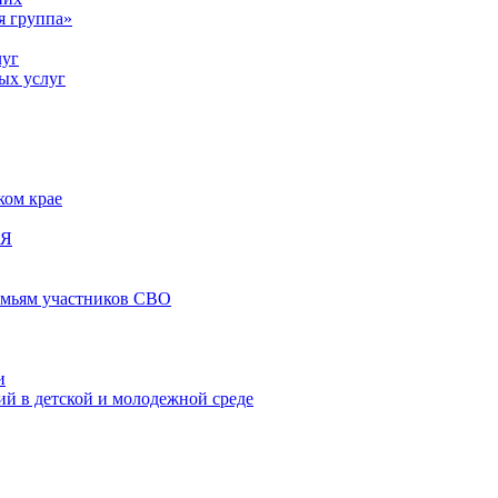
я группа»
луг
ых услуг
ком крае
ИЯ
емьям участников СВО
и
й в детской и молодежной среде