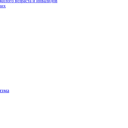
жилого возраста и инвалидов
них
изма