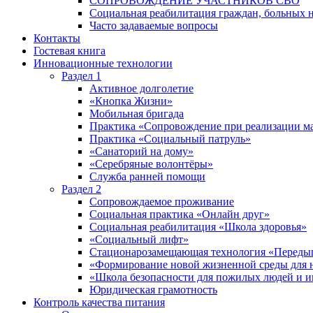
СОПРОВОЖДЕНИЕ УЧАСТНИКОВ СВО
Социальная реабилитация граждан, больных 
Часто задаваемые вопросы
Контакты
Гостевая книга
Инновационные технологии
Раздел 1
Активное долголетие
«Кнопка Жизни»
Мобильная бригада
Практика «Сопровождение при реализации ма
Практика «Социальный патруль»
«Санаторий на дому»
«Серебряные волонтёры»
Служба ранней помощи
Раздел 2
Сопровождаемое проживание
Социальная практика «Онлайн друг»
Социальная реабилитация «Школа здоровья»
«Социальный лифт»
Стационарозамещающая технология «Переды
«Формирование новой жизненной среды для 
«Школа безопасности для пожилых людей и 
Юридическая грамотность
Контроль качества питания