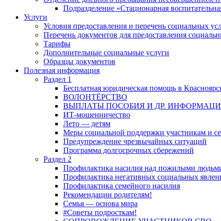
Подразделение «Стационарная воспитательна
Услуги
Условия предоставления и перечень социальных ус
Перечень документов для предоставления социальн
Тарифы
Дополнительные социальные услуги
Образцы документов
Полезная информация
Раздел 1
Бесплатная юридическая помощь в Красноярс
ВОЛОНТЁРСТВО
ВЫПЛАТЫ ПОСОБИЯ И ДР. ИНФОРМАЦ
ИТ-мошенничество
Лето — детям
Меры социальной поддержки участникам и с
Предупреждение чрезвычайных ситуаций
Программа долгосрочных сбережений
Раздел 2
Профилактика насилия над пожилыми людьм
Профилактика негативных социальных явлени
Профилактика семейного насилия
Рекомендации родителям!
Семья — основа мира
#Советы подросткам!