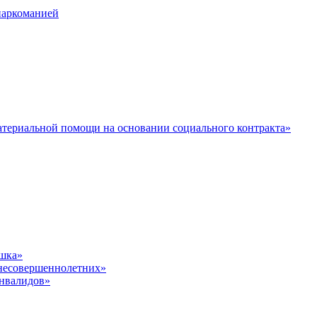
наркоманией
териальной помощи на основании социального контракта»
шка»
несовершеннолетних»
инвалидов»