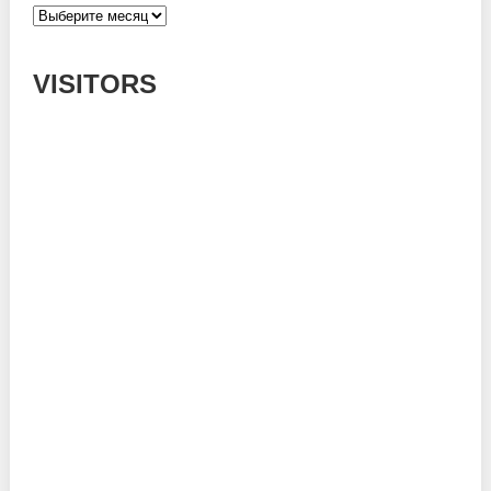
Архивы
VISITORS
Today: 465
Yesterday: 785
This Week: 15010
This Month: 54224
Total: 667467
Currently Online: 151