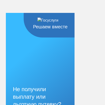
Решаем вместе
Не получили
выплату или
льготную путевку?