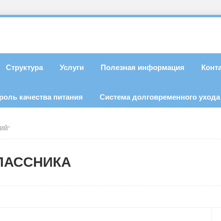
Структура
Услуги
Полезная информация
Конт
роль качества питания
Система долговременного ухода
КИЙ"
ЛАССНИКА