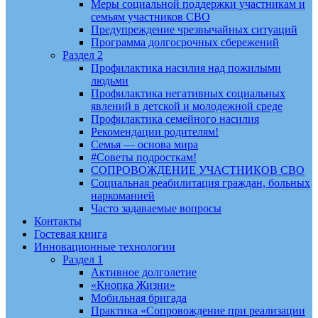
Меры социальной поддержки участникам и
семьям участников СВО
Предупреждение чрезвычайных ситуаций
Программа долгосрочных сбережений
Раздел 2
Профилактика насилия над пожилыми
людьми
Профилактика негативных социальных
явлений в детской и молодежной среде
Профилактика семейного насилия
Рекомендации родителям!
Семья — основа мира
#Советы подросткам!
СОПРОВОЖДЕНИЕ УЧАСТНИКОВ СВО
Социальная реабилитация граждан, больных
наркоманией
Часто задаваемые вопросы
Контакты
Гостевая книга
Инновационные технологии
Раздел 1
Активное долголетие
«Кнопка Жизни»
Мобильная бригада
Практика «Сопровождение при реализации