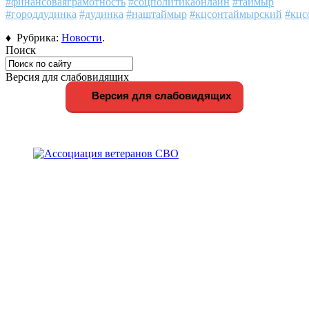
#финансоваяграмотность
#соцполитикаонлайн
#таймыр
#городдудинка
#дудинка
#наштаймыр
#кцсонтаймырский
#кцс
♦ Рубрика:
Новости
.
Поиск
Версия для слабовидящих
Версия для слабовидящих