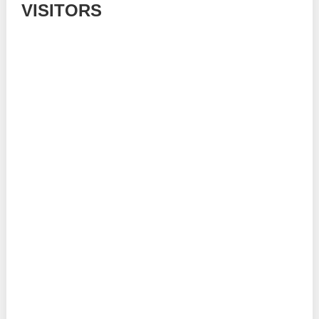
VISITORS
Today: 761
Yesterday: 785
This Week: 15305
This Month: 54519
Total: 667762
Currently Online: 146