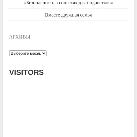
«Безопасность в соцсетях для подростков»
Вместе дружная семья
АРХИВЫ
Архивы
VISITORS
Today: 93
Yesterday: 1182
This Week: 13852
This Month: 53066
Total: 666309