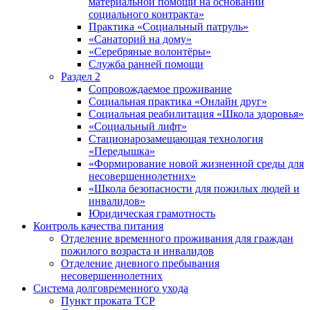
материальной помощи на основании
социального контракта»
Практика «Социальный патруль»
«Санаторий на дому»
«Серебряные волонтёры»
Служба ранней помощи
Раздел 2
Сопровождаемое проживание
Социальная практика «Онлайн друг»
Социальная реабилитация «Школа здоровья»
«Социальный лифт»
Стационарозамещающая технология
«Передышка»
«Формирование новой жизненной среды для
несовершеннолетних»
«Школа безопасности для пожилых людей и
инвалидов»
Юридическая грамотность
Контроль качества питания
Отделение временного проживания для граждан
пожилого возраста и инвалидов
Отделение дневного пребывания
несовершеннолетних
Система долговременного ухода
Пункт проката ТСР