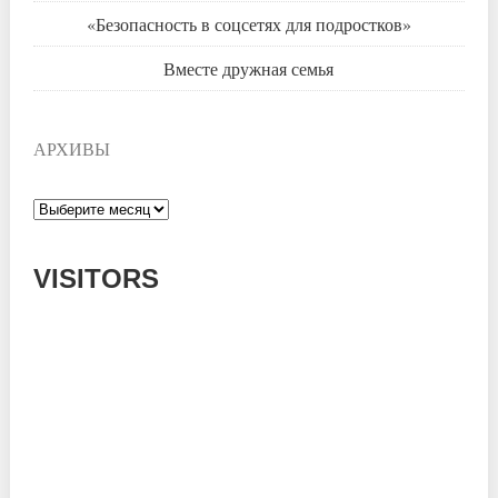
«Безопасность в соцсетях для подростков»
Вместе дружная семья
АРХИВЫ
Архивы
VISITORS
Today: 764
Yesterday: 785
This Week: 15308
This Month: 54522
Total: 667765