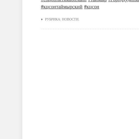
#кцсонтаймырский
#кцсон
♦ РУБРИКА:
НОВОСТИ
.