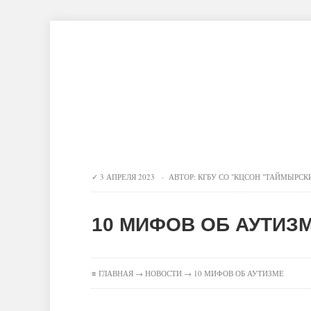
Главная
Новости
О центре
Инновационные технологии
К
3 АПРЕЛЯ 2023 · АВТОР:
КГБУ СО "КЦСОН "ТАЙМЫРСК
10 МИФОВ ОБ АУТИЗ
≡
ГЛАВНАЯ
→
НОВОСТИ
→ 10 МИФОВ ОБ АУТИЗМЕ