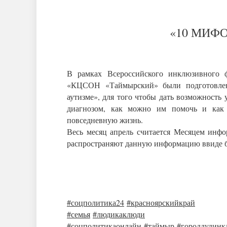
«10 МИФ
В рамках Всероссийского инклюзивного 
«КЦСОН «Таймырский» были подготовлен
аутизме», для того чтобы дать возможность у
диагнозом, как можно им помочь и как
повседневную жизнь.
Весь месяц апрель считается Месяцем инфо
распространяют данную информацию ввиде б
#соцполитика24
#красноярскийкрай
#семья
#людикаклюди
#соцполитикаонлайн
#таймыр
#городдудинк