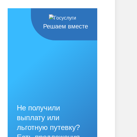
Решаем вместе
Не получили
выплату или
льготную путевку?