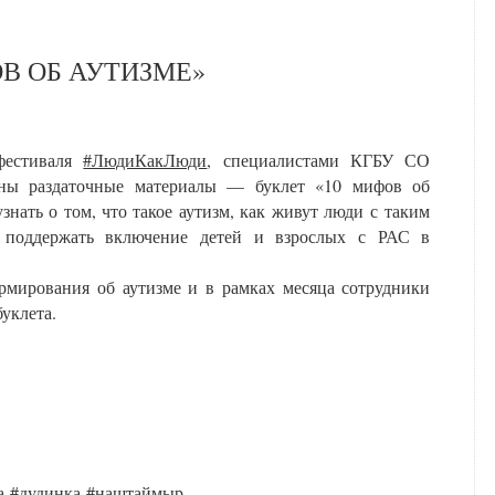
ОВ ОБ АУТИЗМЕ»
фестиваля
#ЛюдиКакЛюди
, специалистами КГБУ СО
ы раздаточные материалы — буклет «10 мифов об
знать о том, что такое аутизм, как живут люди с таким
 поддержать включение детей и взрослых с РАС в
рмирования об аутизме и в рамках месяца сотрудники
уклета.
а
#дудинка
#наштаймыр